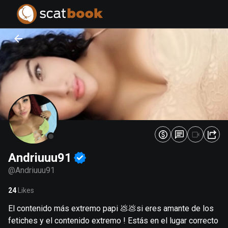
PREPARING FILES...
PREPARING FILES...
0
0
%
%
Andriuuu91
@
Andriuuu91
24
Likes
El contenido más extremo papi 💩💩si eres amante de los
fetiches y el contenido extremo ! Estás en el lugar correcto