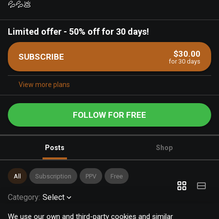
💦💦💩
Limited offer
-
50% off for 30 days!
$30.00
SUBSCRIBE
for 30 days
View more plans
FOLLOW FOR FREE
Posts
Shop
All
Subscription
PPV
Free
Category
:
Select
We use our own and third-party cookies and similar