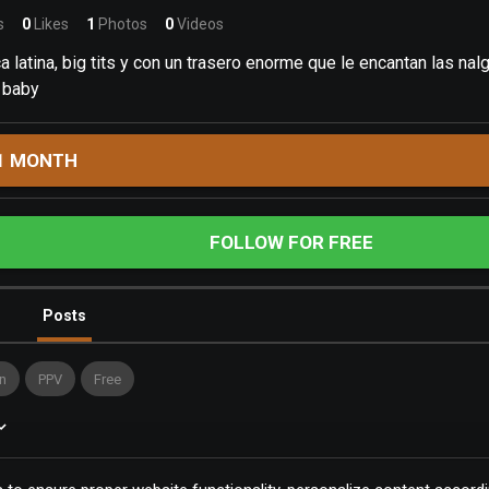
s
0
Likes
1
Photos
0
Videos
a latina, big tits y con un trasero enorme que le encantan las nalg
 baby
1 MONTH
FOLLOW FOR FREE
Posts
n
PPV
Free