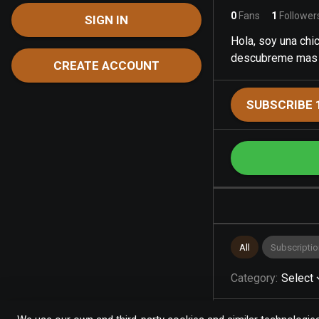
0
Fans
1
Follower
SIGN IN
Hola, soy una chic
descubreme mas
CREATE ACCOUNT
SUBSCRIBE 
All
Subscriptio
Category
:
Select