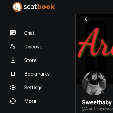
PREPARING FILES...
PREPARING FILES...
Chat
Discover
Store
Bookmarks
Settings
More
Sweetbaby
@
Aria_babyswee