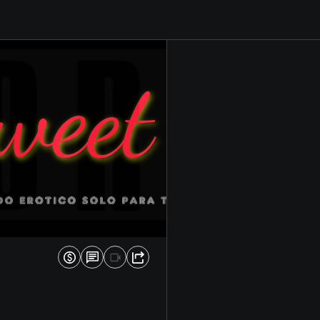
0
0
%
%