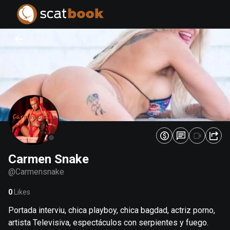
PREPARING FILES...
PREPARING FILES...
0
0
%
%
Carmen Snake
@
Carmensnake
0
Likes
Portada interviu, chica playboy, chica bagdad, actriz porno,
artista Televisiva, espectáculos con serpientes y fuego.