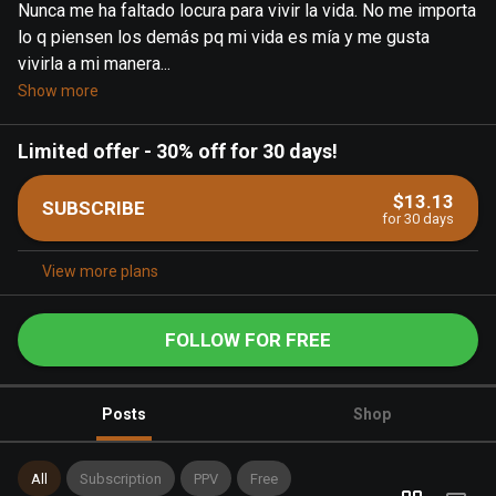
Nunca me ha faltado locura para vivir la vida. No me importa
lo q piensen los demás pq mi vida es mía y me gusta
vivirla a mi manera...
Show more
Limited offer
-
30% off for 30 days!
$13.13
SUBSCRIBE
for 30 days
View more plans
FOLLOW FOR FREE
Posts
Shop
All
Subscription
PPV
Free