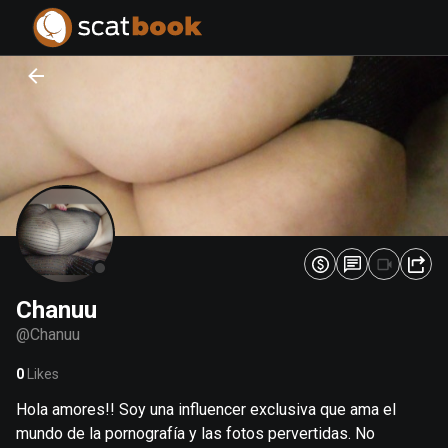
PREPARING FILES...
PREPARING FILES...
0
0
%
%
Chanuu
@
Chanuu
0
Likes
Hola amores!! Soy una influencer exclusiva que ama el
mundo de la pornografía y las fotos pervertidas. No