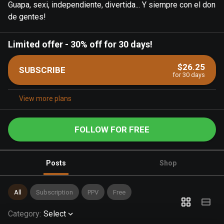
Guapa, sexi, independiente, divertida... Y siempre con el don
de gentes!
Limited offer
-
30% off for 30 days!
$26.25
SUBSCRIBE
for 30 days
View more plans
FOLLOW FOR FREE
Posts
Shop
All
Subscription
PPV
Free
Category
:
Select