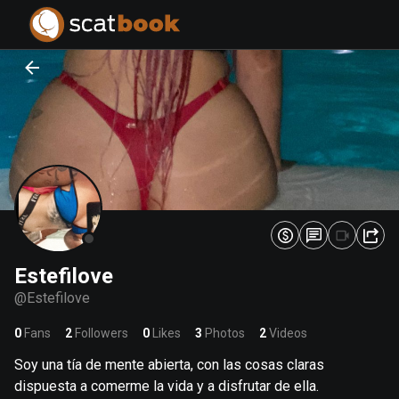
PREPARING FILES...
PREPARING FILES...
0
0
%
%
Estefilove
@
Estefilove
0
Fans
2
Followers
0
Likes
3
Photos
2
Videos
Soy una tía de mente abierta, con las cosas claras
dispuesta a comerme la vida y a disfrutar de ella.