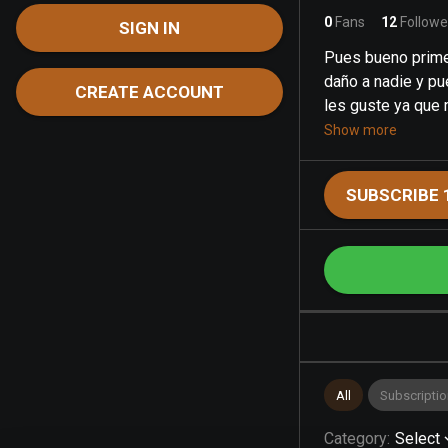
0
Fans
12
Followe
SIGN IN
Pues bueno primer
daño a nadie y p
CREATE ACCOUNT
les guste ya que 
Show more
SUBSCRIBE 
All
Subscriptio
Category
:
Select