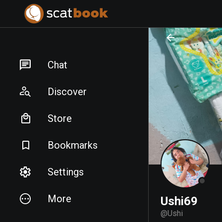
PREPARING FILES...
PREPARING FILES...
Chat
Discover
Store
Bookmarks
Settings
More
Ushi69
@
Ushi