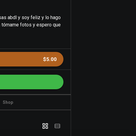
s abdl y soy feliz y lo hago
a tómame fotos y espero que
$5.00
Shop