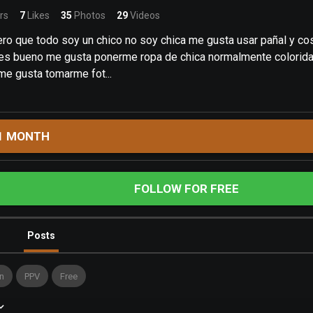
rs
7
Likes
35
Photos
29
Videos
o que todo soy un chico no soy chica me gusta usar pañal y cosa
ues bueno me gusta ponerme ropa de chica normalmente colorid
me gusta tomarme fot...
1 MONTH
FOLLOW FOR FREE
Posts
n
PPV
Free