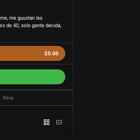
ame, me guustan las
es de 40, solo gente decida,
$5.00
Shop