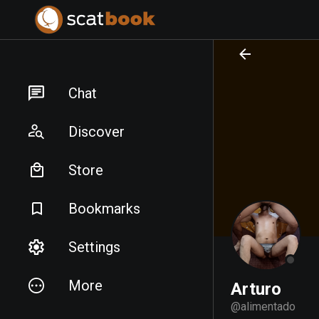
PREPARING FILES...
PREPARING FILES...
Chat
Discover
Store
Bookmarks
Settings
More
Arturo
@
alimentado