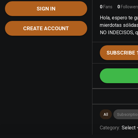
0
Fans
0
Follower
SIGN IN
Hola, espero te g
mierdotas sólidas
CREATE ACCOUNT
NO INDECISOS, q
SUBSCRIBE 
All
Subscriptio
Category
:
Select