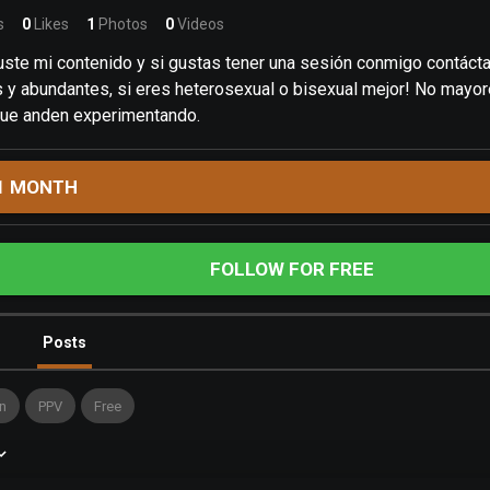
s
0
Likes
1
Photos
0
Videos
uste mi contenido y si gustas tener una sesión conmigo contáct
 y abundantes, si eres heterosexual o bisexual mejor! No mayor
ue anden experimentando.
1 MONTH
FOLLOW FOR FREE
Posts
n
PPV
Free