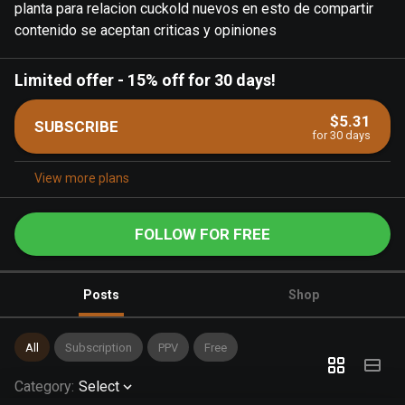
planta para relacion cuckold nuevos en esto de compartir
contenido se aceptan criticas y opiniones
Limited offer
-
15% off for 30 days!
$5.31
SUBSCRIBE
for 30 days
View more plans
FOLLOW FOR FREE
Posts
Shop
All
Subscription
PPV
Free
Category
:
Select