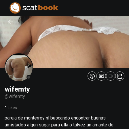
PREPARING FILES...
PREPARING FILES...
0
0
%
%
wifemty
@
wifemty
1
Likes
pareja de monterrey nl buscando encontrar buenas
amistades algun sugar para ella o talvez un amante de